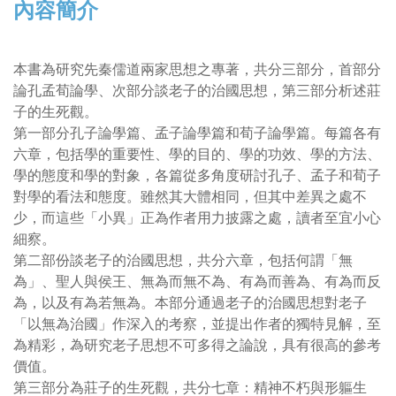
內容簡介
本書為研究先秦儒道兩家思想之專著，共分三部分，首部分
論孔孟荀論學、次部分談老子的治國思想，第三部分析述莊
子的生死觀。
第一部分孔子論學篇、孟子論學篇和荀子論學篇。每篇各有
六章，包括學的重要性、學的目的、學的功效、學的方法、
學的態度和學的對象，各篇從多角度研討孔子、孟子和荀子
對學的看法和態度。雖然其大體相同，但其中差異之處不
少，而這些「小異」正為作者用力披露之處，讀者至宜小心
細察。
第二部份談老子的治國思想，共分六章，包括何謂「無
為」、聖人與侯王、無為而無不為、有為而善為、有為而反
為，以及有為若無為。本部分通過老子的治國思想對老子
「以無為治國」作深入的考察，並提出作者的獨特見解，至
為精彩，為研究老子思想不可多得之論說，具有很高的參考
價值。
第三部分為莊子的生死觀，共分七章：精神不朽與形軀生