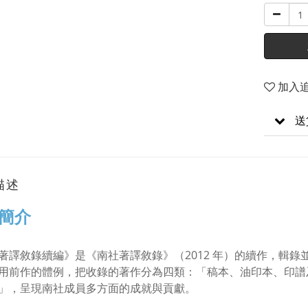
加入
送
描述
簡介
著譯敘錄續編》是《南社著譯敘錄》（2012 年）的續作，輯
用前作的體例，把收錄的著作分為四類：「稿本、油印本、印譜
」，呈現南社成員多方面的成就與貢獻。