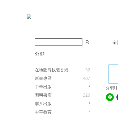
全
分類
在地圖尋找舊香港
52
新書專區
407
中華出版
分享到
開明書店
320
非凡出版
中華教育