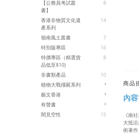
【公務員考試叢
8
書】
香港非物質文化遺
14
產系列
嶺南風土叢書
7
特別版專區
16
特價專區（精選貨
8
品低至$10)
非書類產品
10
商品
植物大戰殭屍系列
藝文香港
內容
有聲書
閱見空性
15
《南社
大抵沿
術著作