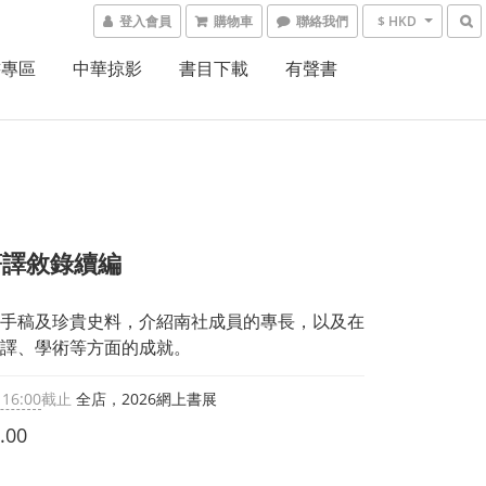
登入會員
購物車
聯絡我們
$ HKD
書專區
中華掠影
書目下載
有聲書
著譯敘錄續編
手稿及珍貴史料，介紹南社成員的專長，以及在
譯、學術等方面的成就。
 16:00
截止
全店，2026網上書展
.00