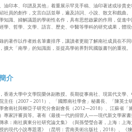
、油印本、印譜及其他」着重展示罕見手稿、油印著述或珍貴史
紹社員的創作，文言白話並舉，遍及詩詞、小說、散文和戲曲。
學知識、婦解議題的學術性名作，具有思想啟蒙的作用，促進中
經學、哲學、文學、語言、歷史、中醫等學科的研究成果，體現
錄的著作以作者姓名筆畫排序，讓讀者更能了解南社成員在不同
，擴大「南學」的知識面，並提高學術界對民國版書刊的重視。
簡介
，香港大學中文學院榮休副教授。長期從事南社、現當代文學、
院主任（2007－2011）、「國際南社學會」秘書長、「陳英
學會南社與柳亞子研究分會副會長（2012—2018）、江蘇省
C）專家評審員等。著有《最後一代的搦管人——現代新文學家書
傳承：南社廣東分社研究論文集》（與孫瑩瑩合著，上海：上海文
授的現代小說專題選》（昆明：雲南美術出版社，2018）、《