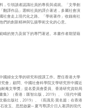
料，引領讀者認識社員的專長與成就。「文學創
「翻譯作品」選輯社員的譯介著述，多屬社會演
國社會走上現代化之路。「學術著作」收錄南社
他們的創新精神與弘揚學術文化的心意。
範疇的努力及留下的專門著述。本書作者期望藉
中國婦女文學的研究和授課工作。歷任香港大學
士研究會」顧問、中國社會科學院文學研究所中國近
「施耐庵文學獎」提名委員會委員、香港研究資助局
畫集》（香港：匯智出版，2019）、《現代中國
藝出版社，2019）、《長識見‧賞名篇：在香港
煉石攻玉、思想啟蒙─ 夏丏尊譯介日人著譯的現代