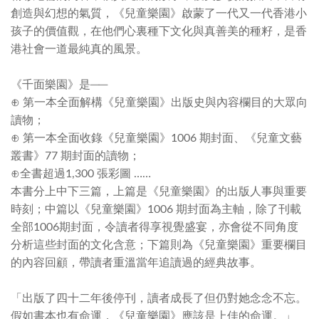
創造與幻想的氣質，《兒童樂園》啟蒙了一代又一代香港小
孩子的價值觀，在他們心裏種下文化與真善美的種籽，是香
港社會一道最純真的風景。
《千面樂園》是──
⊕ 第一本全面解構《兒童樂園》出版史與內容欄目的大眾向
讀物；
⊕ 第一本全面收錄《兒童樂園》1006 期封面、《兒童文藝
叢書》77 期封面的讀物；
⊕全書超過1,300 張彩圖 ……
本書分上中下三篇，上篇是《兒童樂園》的出版人事與重要
時刻；中篇以《兒童樂園》1006 期封面為主軸，除了刊載
全部1006期封面，令讀者得享視覺盛宴，亦會從不同角度
分析這些封面的文化含意；下篇則為《兒童樂園》重要欄目
的內容回顧，帶讀者重溫當年追讀過的經典故事。
「出版了四十二年後停刊，讀者成長了但仍對她念念不忘。
假如書本也有命運，《兒童樂
園》應該是上佳的命運。」