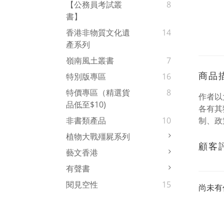
【公務員考試叢
8
書】
香港非物質文化遺
14
產系列
嶺南風土叢書
7
商品
特別版專區
16
特價專區（精選貨
8
作者以
品低至$10)
各有其
制、政
非書類產品
10
植物大戰殭屍系列
顧客
藝文香港
有聲書
閱見空性
15
尚未有