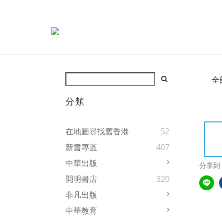
全
分類
在地圖尋找舊香港
52
新書專區
407
中華出版
分享到
開明書店
320
非凡出版
中華教育