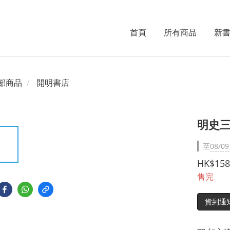
首頁
所有商品
新
部商品
開明書店
明史三
至
08/09
HK$158
售完
貨到通