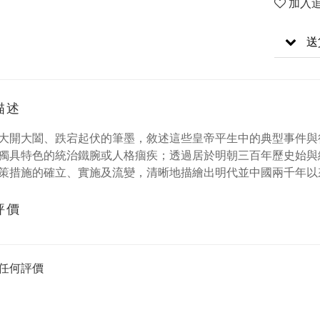
加入
送
描述
大開大闔、跌宕起伏的筆墨，敘述這些皇帝平生中的典型事件與
獨具特色的統治鐵腕或人格痼疾；透過居於明朝三百年歷史始與
策措施的確立、實施及流變，清晰地描繪出明代並中國兩千年以
評價
任何評價