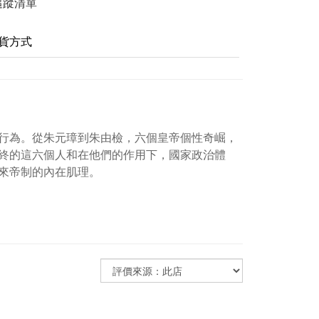
追蹤清單
貨方式
行為。從朱元璋到朱由檢，六個皇帝個性奇崛，
終的這六個人和在他們的作用下，國家政治體
來帝制的內在肌理。