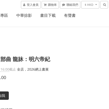
登入會員
購物車
聯絡我們
$ HKD
書專區
中華掠影
書目下載
有聲書
部曲 龍牀：明六帝紀
 16:00
截止
全店，2026網上書展
.00
知我