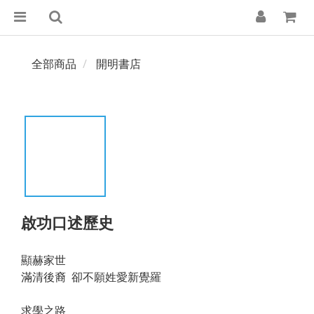
全部商品
開明書店
啟功口述歷史
顯赫家世
滿清後裔  卻不願姓愛新覺羅
求學之路