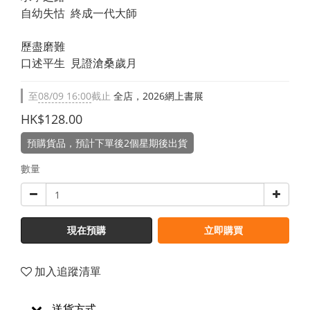
自幼失怙  終成一代大師
歷盡磨難
口述平生  見證滄桑歲月
至
08/09 16:00
截止
全店，2026網上書展
HK$128.00
預購貨品，預計下單後2個星期後出貨
數量
現在預購
立即購買
加入追蹤清單
送貨方式