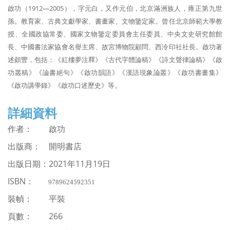
啟功（
1912
—
2005
），字元白，又作元伯，北京滿洲族人，雍正第九世
孫。教育家、古典文獻學家、書畫家、文物鑒定家。曾任北京師範大學教
授、全國政協常委、國家文物鑒定委員會主任委員、中央文史研究館館
長、中國書法家協會名譽主席、故宮博物院顧問、西泠印社社長。啟功著
述頗豐，包括：《紅樓夢注釋》《古代字體論稿》《詩文聲律論稿》《啟
功叢稿》《論書絕句》《啟功韻語》《漢語現象論叢》《啟功書畫集》
《啟功講學錄》《啟功口述歷史》等。
詳細資料
作者： 啟功
出版商： 開明書店
出版日期：
2021
年
11月19日
ISBN
：
9789624592351
裝幀： 平裝
頁數： 266