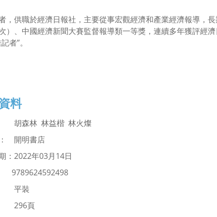
者，供職於經濟日報社，主要從事宏觀經濟和產業經濟報導，長
次）、中國經濟新聞大賽監督報導類一等獎，連續多年獲評經濟日
佳記者”。
資料
者：
胡森林 林益楷 林火燦
： 開明書店
期：
2022
年03
月14日
：
9789624592498
： 平裝
 296
頁