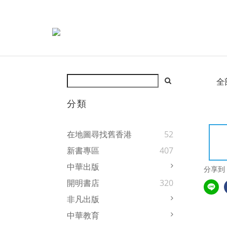
全
分類
在地圖尋找舊香港
52
新書專區
407
中華出版
分享到
開明書店
320
非凡出版
中華教育