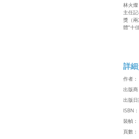
林火燦
主任記
獎（兩
體“十
詳細
作
出版商
出版日
ISBN
裝幀
頁數：