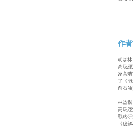
作者
胡森林
高級經
家高端
了《能
前石油
林益楷
高級經
戰略研
《破解