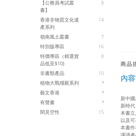
【公務員考試叢
8
書】
香港非物質文化遺
14
產系列
嶺南風土叢書
7
特別版專區
16
特價專區（精選貨
8
商品
品低至$10)
非書類產品
10
內容
植物大戰殭屍系列
藝文香港
新中國
有聲書
新時代
閱見空性
15
本書立
以及可
本書作
讓讀者