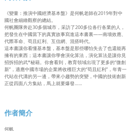
《變量：推演中國經濟基本盤》是何帆老師在2019年對中
國社會細緻觀察的總結。
何帆團隊奔赴30多個城市，采訪了200多位各行各業的人，
把發生在中國當下的真實故事寫進這本書裏——南墻效應、
代際革命、苟且紅利、互信網、混搭時代。
這本書讓你看懂基本盤，基本盤是那些哪怕失去了也還能再
擁有的東西；這本書讓你學會演化算法，演化算法是讓你見
招拆招的武*秘籍。你會看到，教育領域出現了更多的“微創
新”，適應中國市場的企業將收穫巨大的“苟且紅利”，年青一
代站在代溝的另一邊，帶來小趨勢的突變，中國的技術創新
正從四面八方集結，馬上就要爆發……
作者簡介
何帆