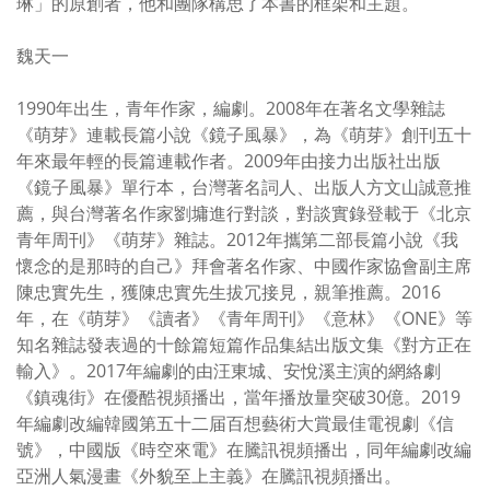
琳」的原創者，他和團隊構思了本書的框架和主題。
魏天一
1990年出生，青年作家，編劇。2008年在著名文學雜誌
《萌芽》連載長篇小說《鏡子風暴》，為《萌芽》創刊五十
年來最年輕的長篇連載作者。2009年由接力出版社出版
《鏡子風暴》單行本，台灣著名詞人、出版人方文山誠意推
薦，與台灣著名作家劉墉進行對談，對談實錄登載于《北京
青年周刊》《萌芽》雜誌。2012年攜第二部長篇小說《我
懷念的是那時的自己》拜會著名作家、中國作家協會副主席
陳忠實先生，獲陳忠實先生拔冗接見，親筆推薦。2016
年，在《萌芽》《讀者》《青年周刊》《意林》《ONE》等
知名雜誌發表過的十餘篇短篇作品集結出版文集《對方正在
輸入》。2017年編劇的由汪東城、安悅溪主演的網絡劇
《鎮魂街》在優酷視頻播出，當年播放量突破30億。2019
年編劇改編韓國第五十二届百想藝術大賞最佳電視劇《信
號》，中國版《時空來電》在騰訊視頻播出，同年編劇改編
亞洲人氣漫畫《外貌至上主義》在騰訊視頻播出。