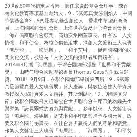
20世紀80年代初定居香港，擔任宋慶齡基金會理事，陳香
梅文化教育專項基金創始人，9．9國際真愛節創始人，中國
華僑基金會9．9真愛專項基金創始人，香港中華總商會會
員，上海國際商會副會長，上海世界貿易中心協會副會長，
上海市僑商聯合會顧問，高迪安集團董事長。作者以「人文
情懷，和平使命」為核心價值追求，獨創人文藝術三大瑰寶
「海馬龍」、「海馬鳳」、「和平艾琳」，促進國際間的民
間文化交流，被譽為「人文交流的推動者和實踐者」。
2014年3月攜「海馬龍」于聯合國總部獲頒「世界和平貢獻
獎」，由時任聯合國助理祕書長Thomas Gass先生親自頒
獎。2018年9月9日，在聯合國總部舉辦第四届「9．9國際
真愛節暨真愛人文瑰寶展」盛大慶典，與數位哈佛大學終身
教授深入探討真愛人文精神。其所創辦的「9．9國際真愛
節」被聯合國教科文組織協會世界聯合會主席巴納格爾先生
讚譽為「諾貝爾式的努力與貢獻」。多年以來，人文藝術瑰
寶「海馬龍、海馬鳳」及艾琳和平印鑒曾贈予多國元首、政
要及聯合國前祕書長，在社會各界贏得人們的尊敬和讚賞。
作為人文藝術三大瑰寶「海馬龍」、「海馬鳳」、「和平艾