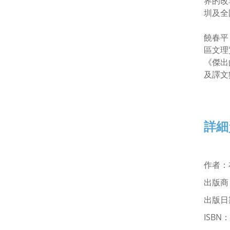
界的改
圳及全
饒春平
區文理
《傑出的商
及譯文
詳細
作者
：
出版商
出版日期
ISBN
：