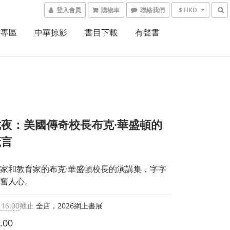
登入會員
購物車
聯絡我們
$ HKD
書專區
中華掠影
書目下載
有聲書
夜：美國傳奇校長布克·華盛頓的
箴言
家和教育家的布克·華盛頓校長的演講集，字字
奮人心。
 16:00
截止
全店，2026網上書展
.00