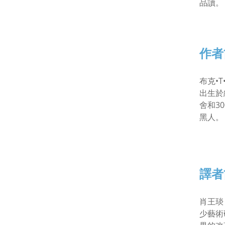
品讀。
作者
布克•T
出生於
舍和3
黑人。
譯者
肖王琰
少藝術