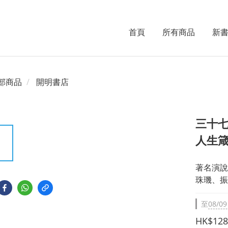
首頁
所有商品
新
部商品
開明書店
三十七
人生
著名演說
珠璣、振
至
08/09
HK$128