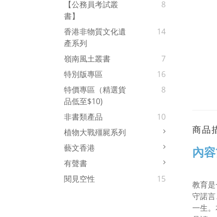
【公務員考試叢
8
書】
香港非物質文化遺
14
產系列
嶺南風土叢書
7
特別版專區
16
特價專區（精選貨
8
品低至$10)
非書類產品
10
商品
植物大戰殭屍系列
藝文香港
內容
有聲書
閱見空性
15
教育是
守諾言
一生。