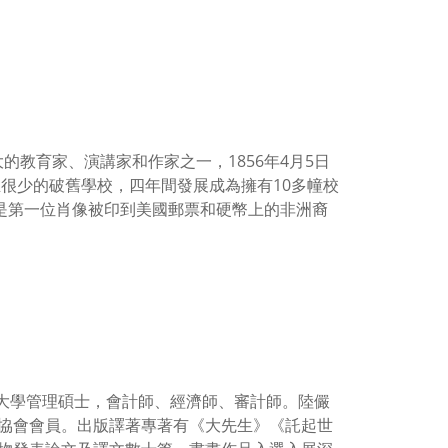
史上最偉大的教育家、演講家和作家之一，1856年4月5日
生很少的破舊學校，四年間發展成為擁有10多幢校
，是第一位肖像被印到美國郵票和硬幣上的非洲裔
技大學管理碩士，會計師、經濟師、審計師。陸儼
協會會員。出版譯著專著有《大先生》《託起世