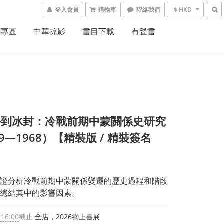
登入會員
購物車
聯絡我們
$ HKD
書專區
中華掠影
書目下載
有聲書
手到冰封：冷戰前期中蒙關係史研究
49—1968）【精裝版 / 精裝簽名
證分析冷戰前期中蒙關係變遷的歷史過程和階段
總結其中的影響因素。
 16:00
截止
全店，2026網上書展