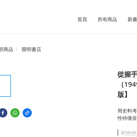
首頁
所有商品
新
部商品
開明書店
從握
（19
版】
用史料考
性特徵並
至
08/09