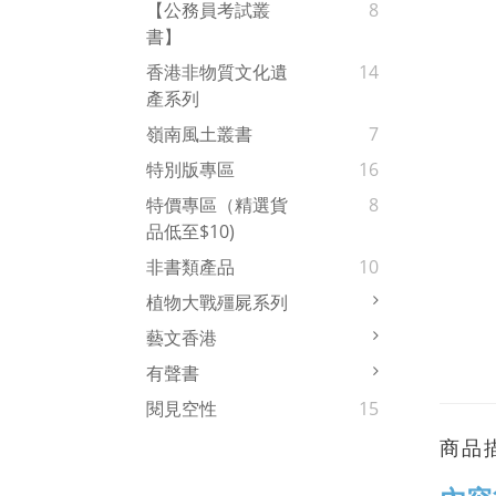
【公務員考試叢
8
書】
香港非物質文化遺
14
產系列
嶺南風土叢書
7
特別版專區
16
特價專區（精選貨
8
品低至$10)
非書類產品
10
植物大戰殭屍系列
藝文香港
有聲書
閱見空性
15
商品