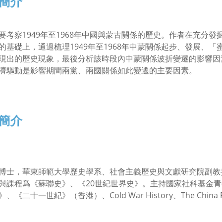
簡介
要考察1949年至1968年中國與蒙古關係的歷史。作者在充分
的基礎上，通過梳理1949年至1968年中蒙關係起步、發展、
現出的歷史現象，最後分析該時段內中蒙關係波折變遷的影響因
濟驅動是影響期間兩黨、兩國關係如此變遷的主要因素。
簡介
博士，華東師範大學歷史學系、社會主義歷史與文獻研究院副教
與課程爲《蘇聯史》、《20世紀世界史》。主持國家社科基金
、《二十一世紀》（香港）、Cold War History、The Chin