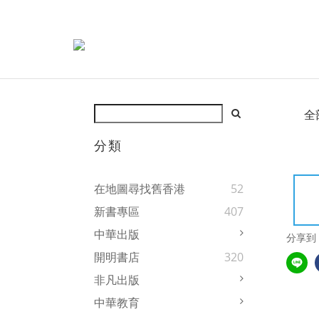
全
分類
在地圖尋找舊香港
52
新書專區
407
中華出版
分享到
開明書店
320
非凡出版
中華教育