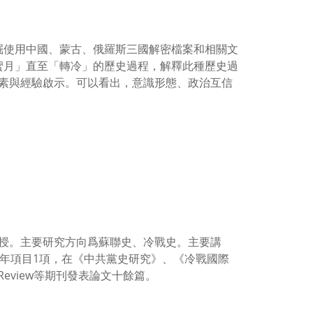
發掘使用中國、蒙古、俄羅斯三國解密檔案和相關文
「蜜月」直至「轉冷」的歷史過程，解釋此種歷史過
素與經驗啟示。可以看出，意識形態、政治互信
授。主要研究方向爲蘇聯史、冷戰史。主要講
青年項目1項，在《中共黨史研究》、《冷戰國際
a Review等期刊發表論文十餘篇。