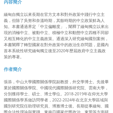
內容簡介
緬甸自獨立以來長期在官方文本和對外政策中踐行中立主
義，但除了吳努和奈溫時期，其餘時期的中立政策鮮為人
知。本書通過界定「中立偏離度」，闡釋了緬甸獨立以來出
現的消極中立、被動中立、積極中立和動態中立四種不同卻
又相互轉化的中立主義政策。通過深入研究緬甸國別案例，
本書闡釋了轉型國家在對外政策中的政治生存問題，是國內
首本系統性研究緬甸獨立後至2020年歷屆政府中立主義政
策的專著。
作者簡介
張添，中山大學國際關係學院副教授，外交學博士。先後畢
業於國際關係學院、中國現代國際關係研究院、雲南大學，
分別獲得學士、碩士、博士學位。2018-2019年在仰光大學
國際關係學系做訪問學者，2022-2024年在北京大學區域與
國別研究院任助理研究員、博雅博士後。長期從事緬甸、國
際合法性理論與實踐，東南亞國家代際政治，東盟等方面研