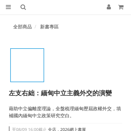
全部商品
新書專區
左支右絀：緬甸中立主義外交的演變
藉助中立偏離度理論，全盤梳理緬甸歷屆政權外交，填
補國內緬甸中立政策研究空白。
至
08/09 16:00
截止
全店，2026網上書展