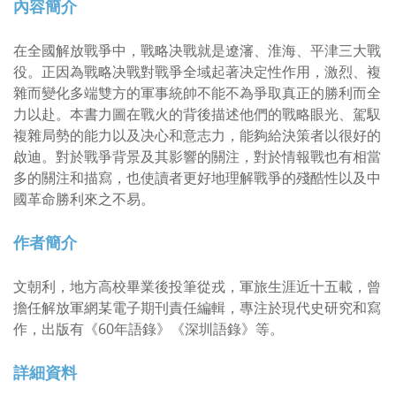
內容簡介
在全國解放戰爭中，戰略决戰就是遼瀋、淮海、平津三大戰
役。正因為戰略决戰對戰爭全域起著决定性作用，激烈、複
雜而變化多端雙方的軍事統帥不能不為爭取真正的勝利而全
力以赴。本書力圖在戰火的背後描述他們的戰略眼光、駕馭
複雜局勢的能力以及决心和意志力，能夠給決策者以很好的
啟迪。對於戰爭背景及其影響的關注，對於情報戰也有相當
多的關注和描寫，也使讀者更好地理解戰爭的殘酷性以及中
國革命勝利來之不易。
作者簡介
文朝利，地方高校畢業後投筆從戎，軍旅生涯近十五載，曾
擔任解放軍網某電子期刊責任編輯，專注於現代史研究和寫
作，出版有《60年語錄》《深圳語錄》等。
詳細資料