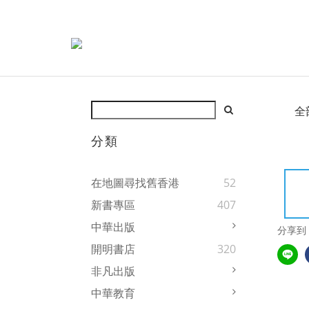
全
分類
在地圖尋找舊香港
52
新書專區
407
中華出版
分享到
開明書店
320
非凡出版
中華教育