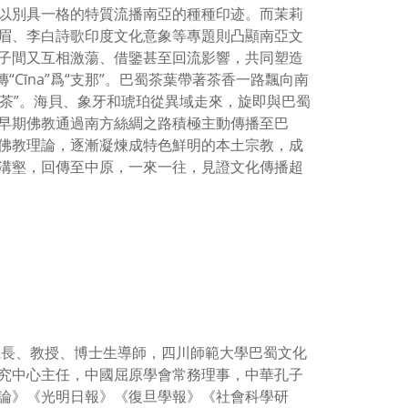
以別具一格的特質流播南亞的種種印迹。而茉莉
眉、李白詩歌印度文化意象等專題則凸顯南亞文
子間又互相激蕩、借鑒甚至回流影響，共同塑造
“Cīna”爲“支那”。巴蜀茶葉帶著茶香一路飄向南
花茶”。海貝、象牙和琥珀從異域走來，旋即與巴蜀
早期佛教通過南方絲綢之路積極主動傳播至巴
佛教理論，逐漸凝煉成特色鮮明的本土宗教，成
溝壑，回傳至中原，一來一往，見證文化傳播超
院長、教授、博士生導師，四川師範大學巴蜀文化
究中心主任，中國屈原學會常務理事，中華孔子
論》《光明日報》《復旦學報》《社會科學研