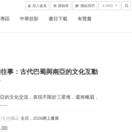
登入會員
購物車
聯絡我們
$ HKD
書專區
中華掠影
書目下載
有聲書
堆往事：古代巴蜀與南亞的文化互動
合
亞的文化交流，表現不限於三星堆，還有峨眉，
……
 16:00
截止
全店，2026網上書展
.00