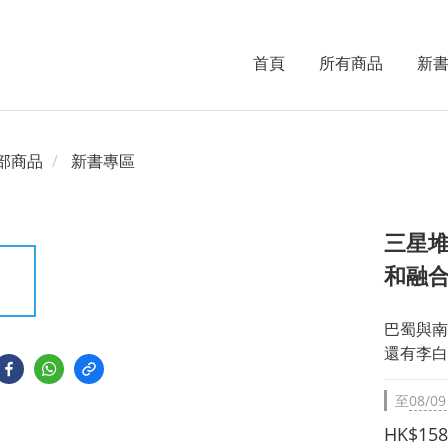
首頁
所有商品
新
部商品
新書專區
三星
和融
巴蜀與南
還有李白
至
08/09
HK$158