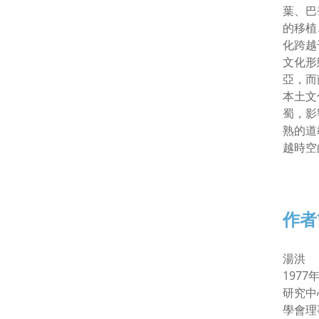
葉、巴
的移植
化跨越
文化形
亞，而
本土文
蜀，影
熟的道
越時空
作者
湯洪
197
研究中
學會理