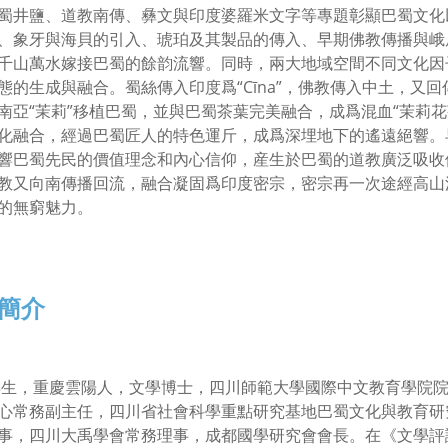
蜀井鹽、道教南傳、彝文與印度婆羅米文字等專題彰顯巴蜀文化
、象牙與海貝的引入、琥珀及其製品的傳入、早期佛教傳播與峨
千山萬水嫁接巴蜀的餘韵流響。同時，兩大地域空間不同文化因
態的生成與融合。蜀絲傳入印度爲“Cīna”，佛教傳入中土，又回傳
南亞“茉莉”移植巴蜀，並與巴蜀茶葉完美融合，成爲混血“茉莉
化融合，經過巴蜀匠人的特色運斤，成爲深埋地下的遙遠絕響。
響巴蜀先民的價值理念和內心信仰，産生於巴蜀的道教廣泛吸收
教又向南傳播回流，融合凝固爲印度密宗，密宗再一次途經高山
的無窮魅力。
簡介
7年生，重慶雲陽人，文學博士，四川師範大學國際中文教育學院
心常務副主任，四川省社會科學重點研究基地巴蜀文化與教育研
事，四川大禹學會常務理事，成都國學研究會會長。在《文學評