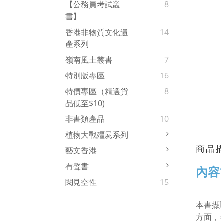
【公務員考試叢
8
書】
香港非物質文化遺
14
產系列
嶺南風土叢書
7
特別版專區
16
特價專區（精選貨
8
品低至$10)
非書類產品
10
植物大戰殭屍系列
商品
藝文香港
有聲書
內容
閱見空性
15
本書擷
方面，