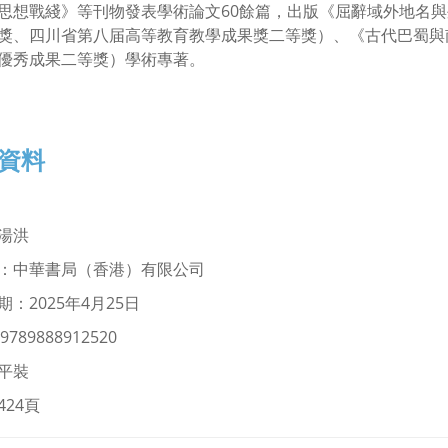
思想戰綫》等刊物發表學術論文60餘篇，出版《屈辭域外地名
獎、四川省第八届高等教育教學成果獎二等獎）、《古代巴蜀與
優秀成果二等獎）學術專著。
資料
湯洪
：中華書局（香港）有限公司
：2025年4月25日
9789888912520
平裝
424頁