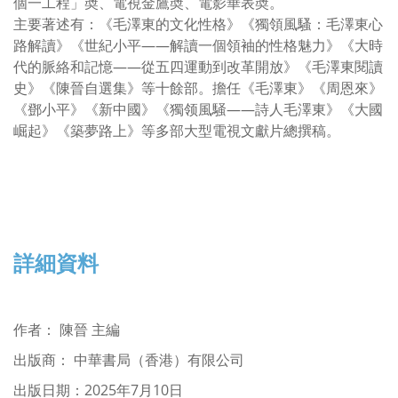
個一工程」奬、電視金鷹奬、電影華表奬。
主要著述有：《毛澤東的文化性格》《獨領風騷：毛澤東心
路解讀》《世紀小平——解讀一個領袖的性格魅力》《大時
代的脈絡和記憶——從五四運動到改革開放》《毛澤東閱讀
史》《陳晉自選集》等十餘部。擔任《毛澤東》《周恩來》
《鄧小平》《新中國》《獨领風騒——詩人毛澤東》《大國
崛起》《築夢路上》等多部大型電視文獻片總撰稿。
詳細資料
作者
：
陳晉 主編
出版商： 中華書局（香港）有限公司
出版日期：2025年7月10日