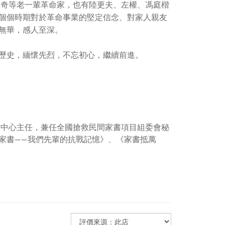
孟奇等老一輩革命家，也有陸更夫、左權、馮庭楷
個個時期對於革命事業的堅定信念、對家人親友
無華，感人至深。
歷史，緬懷先烈，不忘初心，繼續前進。
究中心主任，兼任全國搶救民間家書項目組委會秘
家書——我們先輩的抗戰記憶》、《家書抵萬