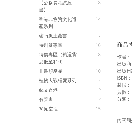
【公務員考試叢
8
書】
香港非物質文化遺
14
產系列
嶺南風土叢書
7
商品
特別版專區
16
特價專區（精選貨
8
作者
品低至$10)
出版商
非書類產品
10
出版日期
ISBN
植物大戰殭屍系列
裝幀
藝文香港
頁數：
有聲書
分類：
閱見空性
15
內容簡