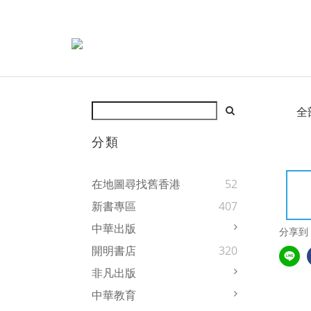
全
分類
在地圖尋找舊香港
52
新書專區
407
中華出版
分享到
開明書店
320
非凡出版
中華教育