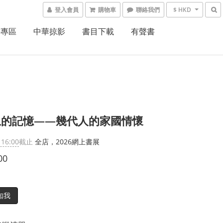
登入會員
購物車
聯絡我們
$ HKD
書專區
中華掠影
書目下載
有聲書
上的記憶——幾代人的家國情懷
 16:00
截止
全店，2026網上書展
00
知我