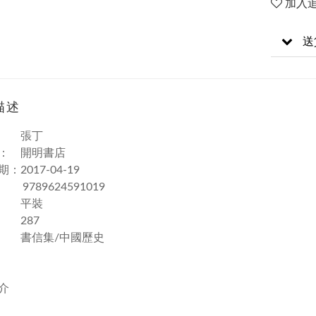
加入
送
描述
： 張丁
： 開明書店
：2017-04-19
： 9789624591019
： 平裝
 287
 書信集/中國歷史
介