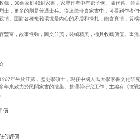
收錄，38個家庭48封家書，家屬作者中有鄧子恢、滕代遠、帥
烈士，更多的則是普通士兵。從這些珍貴家書中，可看到作者們
親情、面對各種複雜環境是內心的矛盾和掙扎，飽含真情，質樸
容豐富，故事性強，圖文並茂，裝幀精美，極具收藏價值。重溫
介
1967年生於江蘇，歷史學碩士，現任中國人民大學家書文化研
多年來致力於民間家書的搜集、整理與研究工作，主編有《抗戰
。
評價
任何評價