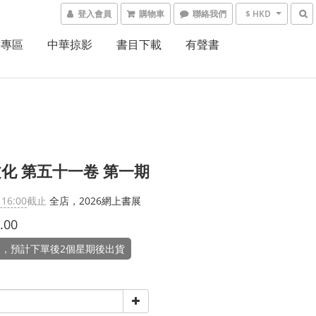
登入會員
購物車
聯絡我們
$ HKD
書專區
中華掠影
書目下載
有聲書
化 第五十一卷 第一期
 16:00
截止
全店，2026網上書展
.00
，預計下單後2個星期後出貨