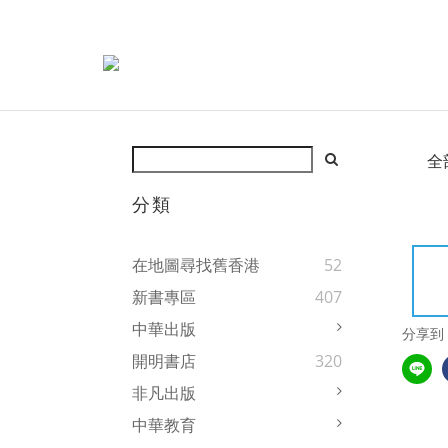
全
分類
在地圖尋找舊香港
52
新書專區
407
中華出版
分享到
開明書店
320
非凡出版
中華教育