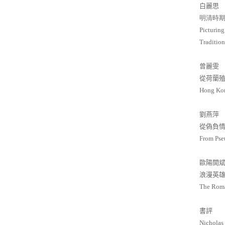
白麗
明清時
Picturing
Tradition
曾麗
從荷蘭
Hong Kon
劉燕
從偽負
From Pse
歐陽開
浪漫英
The Roma
書評
Nicholas