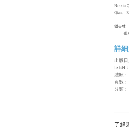
Nanxiu Q
Qian,
R
鍾書林
張
詳細
出版日
ISBN
裝幀
頁
分類
了解