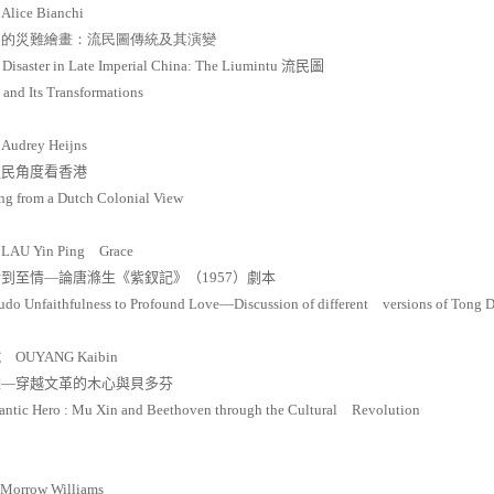
思
Alice Bianchi
期的災難繪畫：流民圖傳統及其演變
 Disaster in Late Imperial China: The Liumintu
流民圖
 and Its Transformations
雯
Audrey Heijns
殖民角度看香港
g from a Dutch Colonial View
萍
LAU Yin Ping
Grace
情到至情—論唐滌生《紫釵記》（
1957
）劇本
udo Unfaithfulness to Profound Love—Discussion of different
versions of Tong D
斌
OUYANG Kaibin
雄—穿越文革的木心與貝多芬
ntic Hero : Mu Xin and Beethoven through the Cultural
Revolution
 Morrow Williams