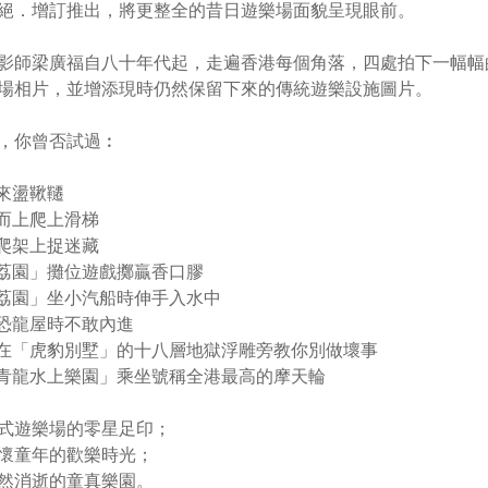
絕．增訂推出，將更整全的昔日遊樂場面貌呈現眼前。
影師梁廣福自八十年代起，走遍香港每個角落，四處拍下一幅幅
場相片，並增添現時仍然保留下來的傳統遊樂設施圖片。
，你曾否試過︰
着來盪鞦韆
下而上爬上滑梯
攀爬架上捉迷藏
「荔園」攤位遊戲擲贏香口膠
「荔園」坐小汽船時伸手入水中
過恐龍屋時不敢內進
母在「虎豹別墅」的十八層地獄浮雕旁教你別做壞事
「青龍水上樂園」乘坐號稱全港最高的摩天輪
式遊樂場的零星足印；
懷童年的歡樂時光；
然消逝的童真樂園。