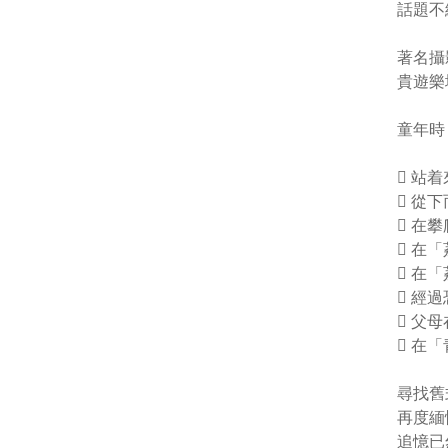
話題不
著名攝
貴遊樂
童年時
 站
 從
 在
 在
 在
 經
 父
 在
尋找舊
再度緬
追憶已