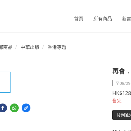
首頁
所有商品
新
部商品
中華出版
香港專題
再會
至
08/09
HK$128
售完
貨到通