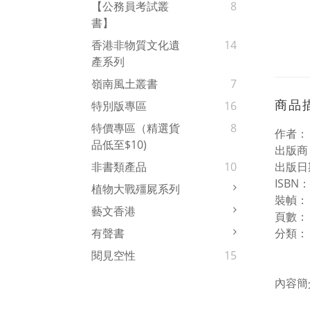
【公務員考試叢
8
書】
香港非物質文化遺
14
產系列
嶺南風土叢書
7
商品
特別版專區
16
特價專區（精選貨
8
作者
品低至$10)
出版商
出版日期
非書類產品
10
ISBN
植物大戰殭屍系列
裝幀
藝文香港
頁數：
分類
有聲書
閱見空性
15
內容簡