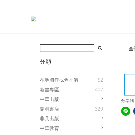
全
分類
在地圖尋找舊香港
52
新書專區
407
中華出版
分享到
開明書店
320
非凡出版
中華教育