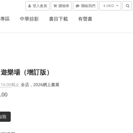
登入會員
購物車
聯絡我們
$ HKD
書專區
中華掠影
書目下載
有聲書
．遊樂場（增訂版）
 16:00
截止
全店，2026網上書展
.00
知我