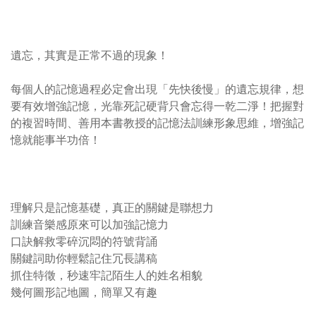
遺忘，其實是正常不過的現象！
每個人的記憶過程必定會出現「先快後慢」的遺忘規律，想
要有效增強記憶，光靠死記硬背只會忘得一乾二淨！把握對
的複習時間、善用本書教授的記憶法訓練形象思維，增強記
憶就能事半功倍！
理解只是記憶基礎，真正的關鍵是聯想力
訓練音樂感原來可以加強記憶力
口訣解救零碎沉悶的符號背誦
關鍵詞助你輕鬆記住冗長講稿
抓住特徵，秒速牢記陌生人的姓名相貌
幾何圖形記地圖，簡單又有趣