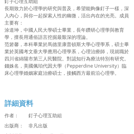
釘子心理互助組
長期致力於心理學的研究與普及，希望能夠像釘子一樣，深
入內心，與你一起探索人性的幽微，活出內在的光亮。成員
主要有：
涂道坤，中國人民大學碩士畢業，長年鑽研心理學與教育
學，擅長用通俗語言挖掘最艱深的理論。
范箬馨，本科畢業於馬德里康普頓斯大學心理學系，碩士畢
業於英國考文垂大學應用心理學系，心理治療師，現就職於
四川省綿陽市第三人民醫院。對認知行為療法特別有研究。
錢姝名，美國佩珀代因大學（Pepperdine University）臨
床心理學婚姻家庭治療碩士，接觸西方最前沿心理學。
詳細資料
作者：
釘子心理互助組
出版商： 非凡出版