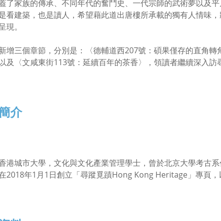
蓋了家族的傳承、不同年代的奮鬥史、一代宗師的武術夢以及平
是看建築，也是讀人，希望藉此道出唐樓所承載的獨有人情味，
呈現。
新增三個章節，分別是：〈德輔道西207號：碩果僅存的直角轉
以及〈文咸東街113號：延續百年的茶香〉，領讀者繼續深入訪
簡介
香港城市大學，文化與文化產業管理學士，曾於北京大學考古系
在2018年1月1日創立「尋蹤覓蹟Hong Kong Heritage