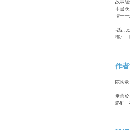
故事涵
本書既
情一一
增訂版
樓〉，
作者
陳國豪
畢業於
影師。