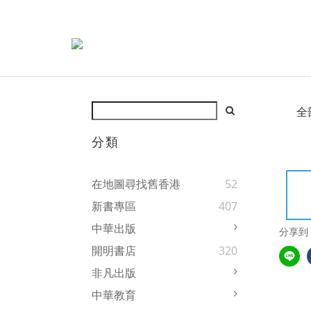
全
分類
在地圖尋找舊香港
52
新書專區
407
中華出版
分享到
開明書店
320
非凡出版
中華教育