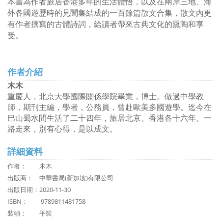
本書為作者旅居香港多年的生活體悟，以及在兩岸三地、海
外各國遊歷時的見聞集結成的一百餘篇散文合集，散文內更
有作者撰寫的古體詩詞，給讀者帶來古典文化的熏陶和享
受。
作者介紹
木木
重慶人，北京大學國際關係學院畢業，博士。做過中學教
師，期刊主編，學者，公務員，曾赴歐美多國遊學。迄今在
巴山蜀水間生活了二十四年，旅居北京、香港各十六年。一
路走來，別有心得，是以成文。
詳細資料
作者： 木木
出版商：
中華書局(新加坡)有限公司
出版日期：2020-11-30
ISBN：
9789811481758
裝幀： 平裝