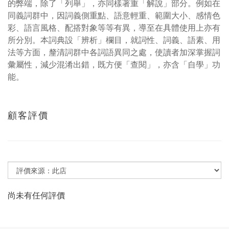
的弊端，除了「列舉」，亦同樣著重「解說」部分。例如在
同義詞群中，因詞義側重點、語意輕重、範圍大小、感情色
彩、語言風格、配搭對象等等有異，導至在具體使用上亦有
所分別。本詞典設「辨析」欄目，就詞性、詞義、語素、用
法等方面，釐清詞群中各詞語異同之處，使讀者加深掌握詞
彙屬性，減少混淆出錯，既方便「查閱」，亦含「自學」功
能。
顧客評價
尚未有任何評價