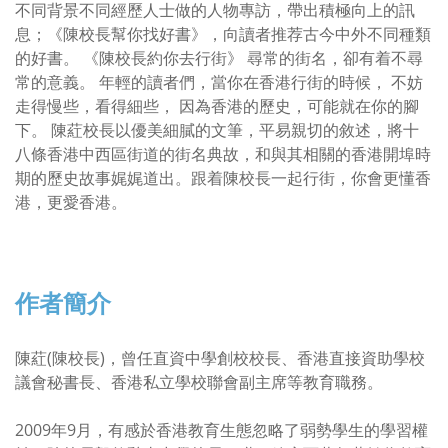
不同背景不同經歷人士做的人物專訪，帶出積極向上的訊
息；《陳校長幫你找好書》，向讀者推荐古今中外不同種類
的好書。 《陳校長約你去行街》 尋常的街名，卻有着不尋
常的意義。 年輕的讀者們，當你在香港行街的時候， 不妨
走得慢些，看得細些， 因為香港的歷史，可能就在你的腳
下。 陳葒校長以優美細膩的文筆，平易親切的敘述，將十
八條香港中西區街道的街名典故，和與其相關的香港開埠時
期的歷史故事娓娓道出。跟着陳校長一起行街，你會更懂香
港，更愛香港。
作者簡介
陳葒(陳校長)，曾任直資中學創校校長、香港直接資助學校
議會秘書長、香港私立學校聯會副主席等教育職務。
2009年9月，有感於香港教育生態忽略了弱勢學生的學習權