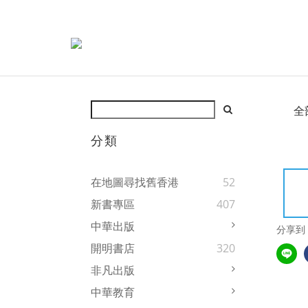
全
分類
在地圖尋找舊香港
52
新書專區
407
中華出版
分享到
開明書店
320
非凡出版
中華教育