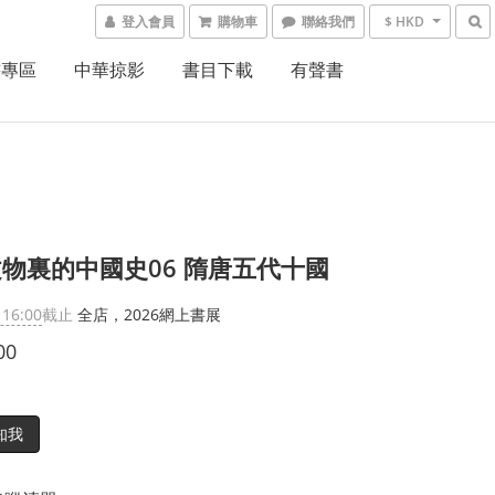
登入會員
購物車
聯絡我們
$ HKD
書專區
中華掠影
書目下載
有聲書
物裏的中國史06 隋唐五代十國
 16:00
截止
全店，2026網上書展
00
知我