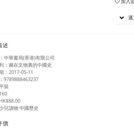
加入
送
描述
：中華書局(香港)有限公司
列：藏在文物裏的中國史
：2017-05-11
 N：9789888463237
平裝
60
K$88.00
少兒讀物 中國歷史
評價