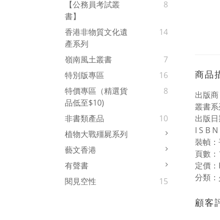
【公務員考試叢
8
書】
香港非物質文化遺
14
產系列
嶺南風土叢書
7
商品
特別版專區
16
特價專區（精選貨
8
出版商
品低至$10)
叢書系
出版日期
非書類產品
10
I S B
植物大戰殭屍系列
裝幀：
藝文香港
頁數：1
定價：H
有聲書
分類：
閱見空性
15
顧客