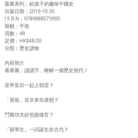
叢書系列：給孩子的趣味中國史
出版日期：2019-10-30
I S B N：9789888573905
裝幀：平裝
頁數：48
定價：HK$48.00
分類：歷史讀物
內容簡介
看看圖，讀讀字，瞭解一個歷史朝代！
皇帝皇后一起上朝堂？
「唐裝」並非來自唐朝？
鬥雞功夫好也能做官？
「留學生」一詞誕生在古代？