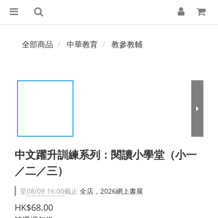
全部商品
中華教育
教參教輔
中文躍升訓練系列：閱讀小學堂（小一
／二／三）
至
08/09 16:00
截止
全店，2026網上書展
HK$68.00