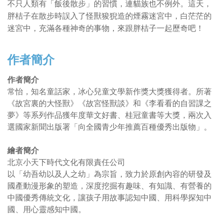
不只人類有「飯後散步」的習慣，連貓族也不例外。這天，
胖桔子在散步時誤入了怪獸狻猊造的煙霧迷宮中，白茫茫的
迷宮中，充滿各種神奇的事物，來跟胖桔子一起歷奇吧！
作者簡介
作者簡介
常怡，知名童話家，冰心兒童文學新作獎大獎獲得者。所著
《故宮裏的大怪獸》《故宮怪獸談》和《李看看的自習課之
夢》等系列作品獲年度華文好書、桂冠童書等大獎，兩次入
選國家新聞出版署「向全國青少年推薦百種優秀出版物」。
繪者簡介
北京小天下時代文化有限責任公司
以「幼吾幼以及人之幼」為宗旨，致力於原創內容的研發及
國產動漫形象的塑造，深度挖掘有趣味、有知識、有營養的
中國優秀傳統文化，讓孩子用故事認知中國、用科學探知中
國、用心靈感知中國。