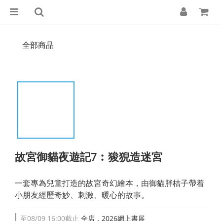
全部商品
故宮御貓夜遊記7︰狻猊造迷宮
一套專為兒童打造的故宮奇幻繪本，由御貓胖桔子帶着
小朋友經歷奇妙、刺激、暖心的故事。
至
08/09 16:00
截止
全店，2026網上書展