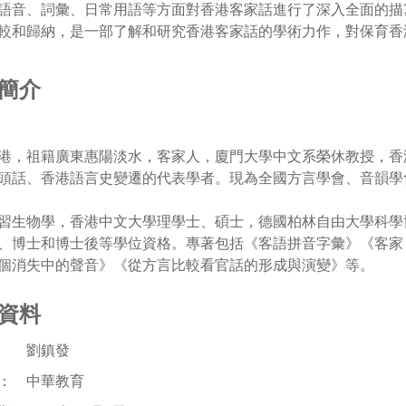
語音、詞彙、日常用語等方面對香港客家話進行了深入全面的描
較和歸納，是一部了解和研究香港客家話的學術力作，對保育香
簡介
港，祖籍廣東惠陽淡水，客家人，廈門大學中文系榮休教授，香
頭話、香港語言史變遷的代表學者。現為全國方言學會、音韻學
習生物學，香港中文大學理學士、碩士，德國柏林自由大學科學
、博士和博士後等學位資格。專著包括《客語拼音字彙》《客家
個消失中的聲音》《從方言比較看官話的形成與演變》等。
資料
： 劉鎮發
： 中華教育