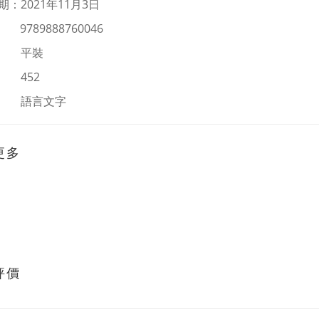
期：
2021
年
11月3日
：
9789888760046
： 平裝
 452
：
語言文字
更多
評價