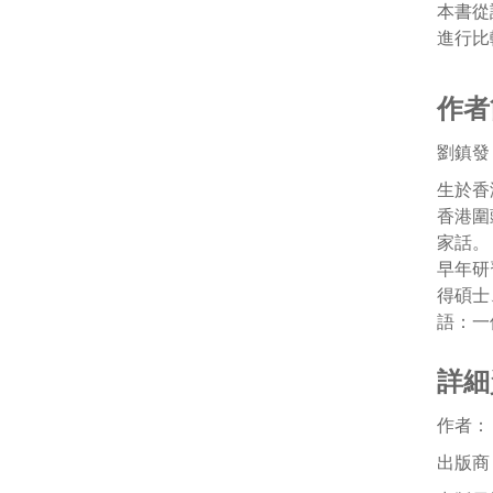
本書從
進行比
作者
劉鎮發
生於香
香港圍
家話。
早年研
得碩士
語：一
詳細
作者
出版商