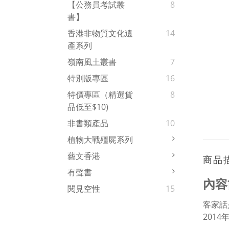
【公務員考試叢
8
書】
香港非物質文化遺
14
產系列
嶺南風土叢書
7
特別版專區
16
特價專區（精選貨
8
品低至$10)
非書類產品
10
植物大戰殭屍系列
藝文香港
商品
有聲書
內容
閱見空性
15
客家話
2014