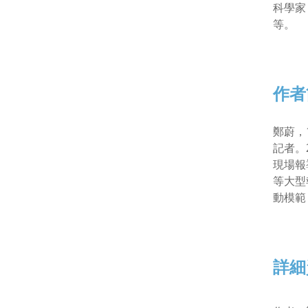
科學家
等。
作者
鄭蔚，
記者。
現場報
等大型
動模範
詳細