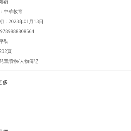
鄭蔚
：
中華教育
：2023年01月13日
9789888808564
平裝
232頁
兒童讀物/人物傳記
更多