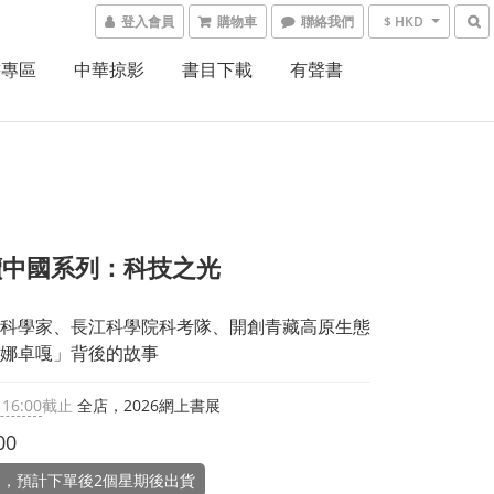
登入會員
購物車
聯絡我們
$ HKD
書專區
中華掠影
書目下載
有聲書
讀中國系列：科技之光
科學家、長江科學院科考隊、開創青藏高原生態
娜卓嘎」背後的故事
 16:00
截止
全店，2026網上書展
00
，預計下單後2個星期後出貨