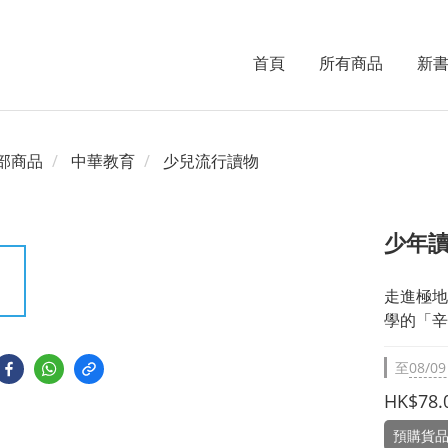
首頁
所有商品
新
部商品
中華教育
少兒流行讀物
少年
走進極地
學的「辛
至
08/09
HK$78.
預購貨品