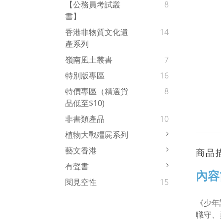
【公務員考試叢
8
書】
香港非物質文化遺
14
產系列
嶺南風土叢書
7
特別版專區
16
特價專區（精選貨
8
品低至$10)
非書類產品
10
植物大戰殭屍系列
藝文香港
商品
有聲書
內容
閱見空性
15
《少年
職守、