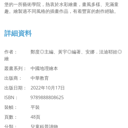
堡的一所藝術學院，熱衷於水彩繪畫，畫風多樣、充滿童
趣。繪製過不同風格的插畫作品，有着豐富的創作經驗。
詳細資料
作者： 鄭度◎主編、
黃宇◎編著、安娜．法迪耶娃◎
繪
叢書系列： 中國地理繪本
出版商： 中華教育
出版日期： 2022年10月17日
ISBN
：
9789888808625
裝幀： 平裝
頁數： 48頁
分類：
兒童科普讀物