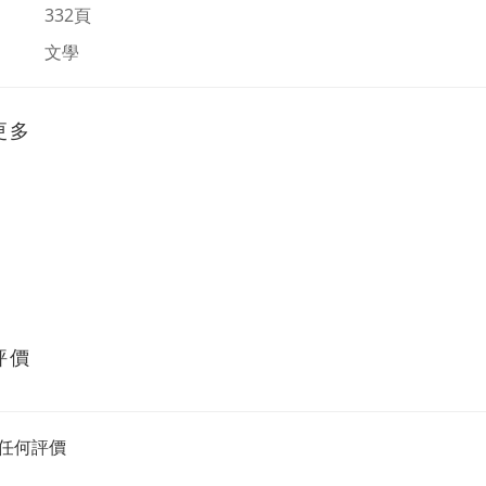
 332頁
：
文學
更多
評價
任何評價