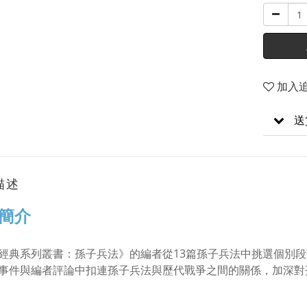
加入
送
描述
簡介
經典系列叢書：孫子兵法》的編者從13篇孫子兵法中挑選個別
事件與編者評論中扣連孫子兵法與歷代戰爭之間的關係，加深對