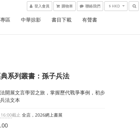
登入會員
購物車
聯絡我們
$ HKD
書專區
中華掠影
書目下載
有聲書
經典系列叢書：孫子兵法
法開展文言學習之旅，掌握歷代戰爭事例，初步
兵法文本
 16:00
截止
全店，2026網上書展
.00