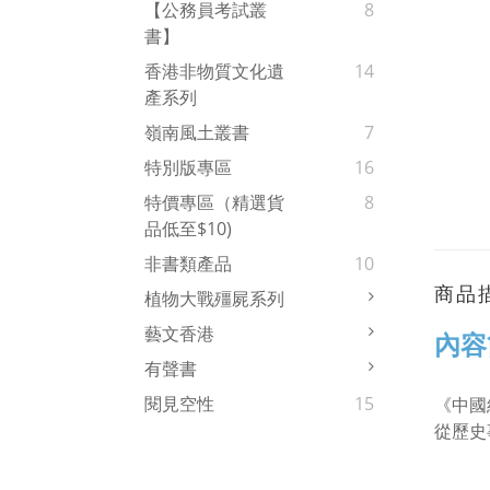
【公務員考試叢
8
書】
香港非物質文化遺
14
產系列
嶺南風土叢書
7
特別版專區
16
特價專區（精選貨
8
品低至$10)
非書類產品
10
商品
植物大戰殭屍系列
藝文香港
內容
有聲書
閱見空性
15
《中國
從歷史