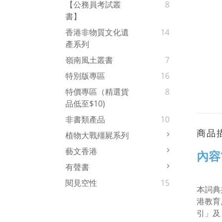
【公務員考試叢
8
書】
香港非物質文化遺
14
產系列
嶺南風土叢書
7
特別版專區
16
特價專區（精選貨
8
品低至$10)
非書類產品
10
商品
植物大戰殭屍系列
藝文香港
內容
有聲書
閱見空性
15
本詞典
港教育
引」及