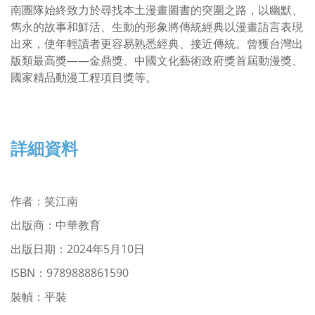
南團隊始終致力於尋找本土漫畫圖書的突圍之路，以幽默、
雋永的故事和鮮活、生動的形象將傳統經典以漫畫語言表現
出來，使年輕讀者更容易熟悉經典、接近傳統。曾獲台灣出
版類最高獎——金鼎獎、中國文化藝術政府獎首屆動漫獎、
國家精品動漫工程項目獎等。
詳細資料
作者
：
笑江南
出版商：中華教育
出版日期：2024年5月10日
ISBN
：9789888861590
裝幀：平裝