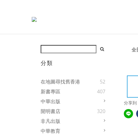
全
分類
在地圖尋找舊香港
52
新書專區
407
中華出版
分享到
開明書店
320
非凡出版
中華教育