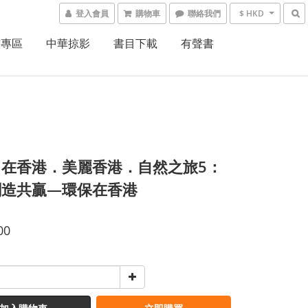
登入會員
購物車
聯絡我們
$ HKD
書專區
中華掠影
書目下載
有聲書
」在香港．美麗香港．自然之旅5：
創造共贏—環保在香港
00