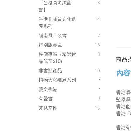
【公務員考試叢
8
書】
香港非物質文化遺
14
產系列
嶺南風土叢書
7
特別版專區
16
特價專區（精選貨
8
商品
品低至$10)
非書類產品
10
內容
植物大戰殭屍系列
藝文香港
香港環
有聲書
塱原濕
香港也
閱見空性
15
香港「
香港有