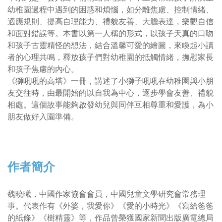
幼稚園過程中遇到的困惑和煩惱，如分離焦慮、控制情緒、
適應規則、提高自理能力、禮貌友善、大膽表達，樂觀自信
和面對錯誤等。本書以第一人稱的形式，以孩子天真的口吻
和孩子古靈精怪的想法，結合溫馨可愛的繪圖，來喚起小讀
者的心理共鳴，釋放孩子們對幼稚園的抵觸情緒，撫慰家長
和孩子焦慮的內心。
《獅吼吼的高塔》一冊，講述了小獅子吼吼在幼稚園與小朋
友交往時，由最開始的以自我為中心，逐步學會友善、禮貌
相處。這個故事能夠啟發幼兒與同伴互相尊重和愛護，為小
朋友做好入園準備。
作者簡介
魏曉曦，中國作家協會會員，中國兒童文學研究會常務理
事。代表作有《外婆，我愛你》《愛的小時光》《寫給爸爸
的紙條》《樹精靈》等，作品曾榮獲國家新聞出版廣電總局