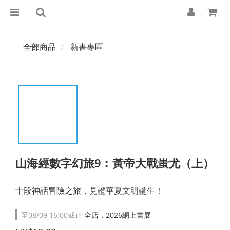
全部商品
新書專區
山海經數字幻旅9︰黃帝大戰蚩尤（上）
十段神話冒險之旅，見證華夏文明誕生！
至
08/09 16:00
截止
全店，2026網上書展