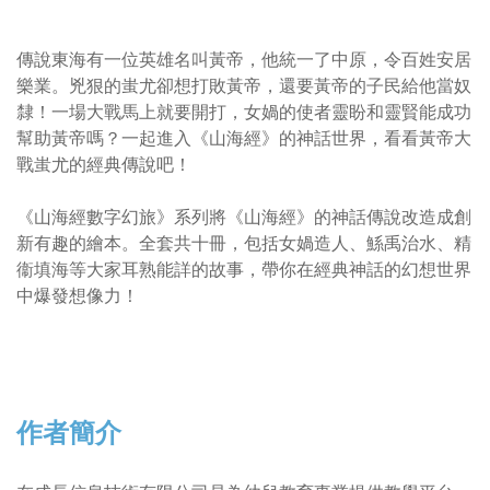
傳說東海有一位英雄名叫黃帝，他統一了中原，令百姓安居
樂業。兇狠的蚩尤卻想打敗黃帝，還要黃帝的子民給他當奴
隸！一場大戰馬上就要開打，女媧的使者靈盼和靈賢能成功
幫助黃帝嗎？一起進入《山海經》的神話世界，看看黃帝大
戰蚩尤的經典傳說吧！
《山海經數字幻旅》系列將《山海經》的神話傳說改造成創
新有趣的繪本。全套共十冊，包括女媧造人、鯀禹治水、精
衞填海等大家耳熟能詳的故事，帶你在經典神話的幻想世界
中爆發想像力！
作者簡介