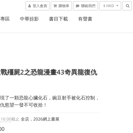
登入會員
購物車
聯絡我們
$ HKD
書專區
中華掠影
書目下載
有聲書
戰殭屍2之恐龍漫畫43奇異龍復仇
現了一顆恐龍心臟化石，豌豆射手被化石控制，
仇慾望一發不可收拾！
 16:00
截止
全店，2026網上書展
00