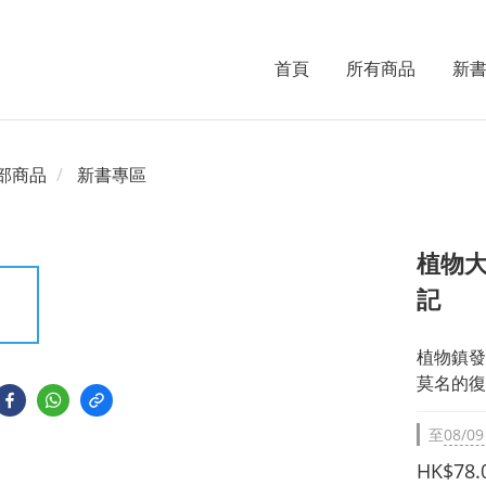
首頁
所有商品
新
部商品
新書專區
植物大
記
植物鎮發
莫名的復
至
08/09
HK$78.