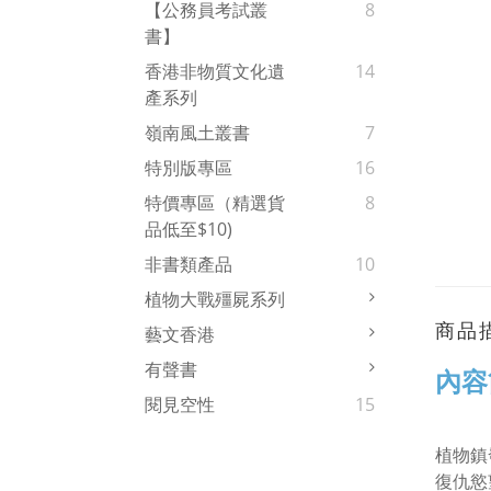
【公務員考試叢
8
書】
香港非物質文化遺
14
產系列
嶺南風土叢書
7
特別版專區
16
特價專區（精選貨
8
品低至$10)
非書類產品
10
植物大戰殭屍系列
商品
藝文香港
有聲書
內容
閱見空性
15
植物鎮
復仇慾