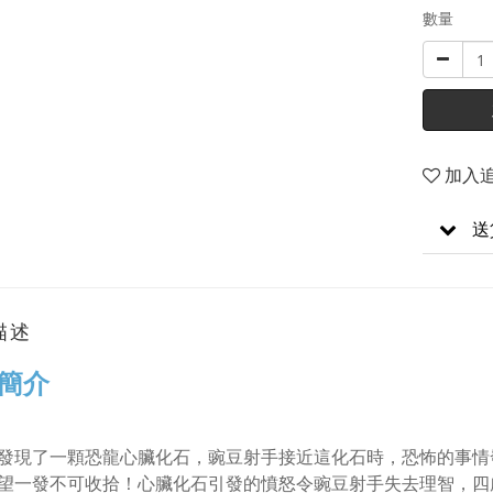
數量
加入
送
描述
簡介
發現了一顆恐龍心臟化石，豌豆射手接近這化石時，恐怖的事情
望一發不可收拾！心臟化石引發的憤怒令豌豆射手失去理智，四