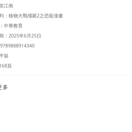
笑江南
列：
植物大戰殭屍2之恐龍漫畫
：中華教育
：2025年6月25日
9789888914340
平裝
168頁
更多