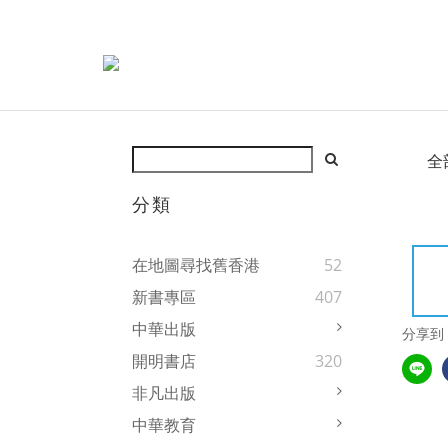
全
分類
在地圖尋找舊香港
52
新書專區
407
中華出版
分享到
開明書店
320
非凡出版
中華教育