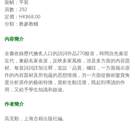
裝幀：平裝
頁數：
292
定價：
HK$68.00
分類：教參教輔
內容簡介
全書收錄歷代膾炙人口的詩詞作品
270
餘首，時間自先秦至
近代，兼顧名家各派，反映多家風格，涉及多方面的內容題
材。每首詩詞詳加注釋，並設「品賞」欄目，一方面揭示原
作的內容題材及所包蘊的思想情感，另一方面從藝術鑒賞角
度分析原作的藝術特徵，賞析生動活潑，既起到導讀的作
用，又給予學生知識和啟迪。
作者簡介
高克勤，上海古籍出版社編。