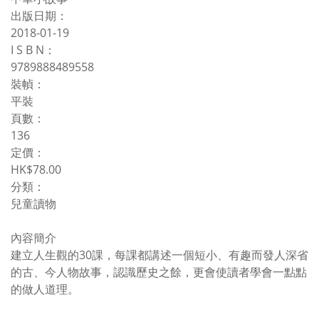
出版日期：
2018-01-19
I S B N：
9789888489558
裝幀：
平裝
頁數：
136
定價：
HK$78.00
分類：
兒童讀物
內容簡介
建立人生觀的30課，每課都講述一個短小、有趣而發人深省
的古、今人物故事，認識歷史之餘，更會使讀者學會一點點
的做人道理。