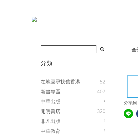
全
分類
在地圖尋找舊香港
52
新書專區
407
中華出版
分享到
開明書店
320
非凡出版
中華教育