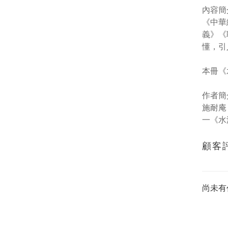
內容簡
《中華
義》《
懂，引
本冊《
作者簡
施耐庵
一《水
顧客
尚未有