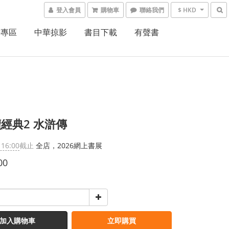
登入會員
購物車
聯絡我們
$ HKD
書專區
中華掠影
書目下載
有聲書
經典2 水滸傳
 16:00
截止
全店，2026網上書展
00
加入購物車
立即購買