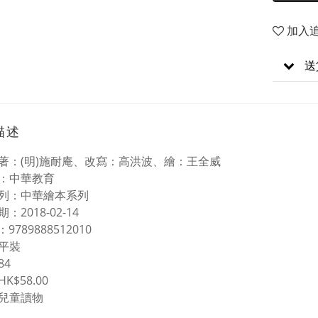
加入
送
描述
著：(明)施耐庵、改寫：高洪波、繪：王全威
：中華教育
列：中華繪本系列
：2018-02-14
 N：9789888512010
平裝
84
K$58.00
兒童讀物