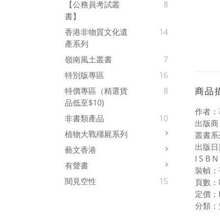
【公務員考試叢
8
書】
香港非物質文化遺
14
產系列
嶺南風土叢書
7
特別版專區
16
商品
特價專區（精選貨
8
品低至$10)
作者：
非書類產品
10
出版商
植物大戰殭屍系列
叢書系
出版日期
藝文香港
I S B
有聲書
裝幀：
閱見空性
15
頁數：
定價：H
分類：