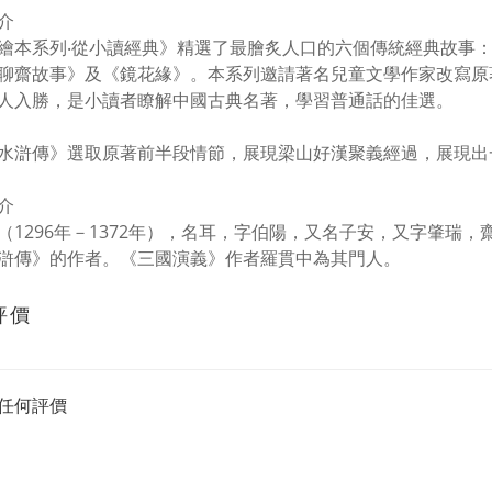
介
繪本系列‧從小讀經典》精選了最膾炙人口的六個傳統經典故事
聊齋故事》及《鏡花緣》。本系列邀請著名兒童文學作家改寫原
人入勝，是小讀者瞭解中國古典名著，學習普通話的佳選。
水滸傳》選取原著前半段情節，展現梁山好漢聚義經過，展現出
介
（1296年－1372年），名耳，字伯陽，又名子安，又字肇瑞
滸傳》的作者。《三國演義》作者羅貫中為其門人。
評價
任何評價