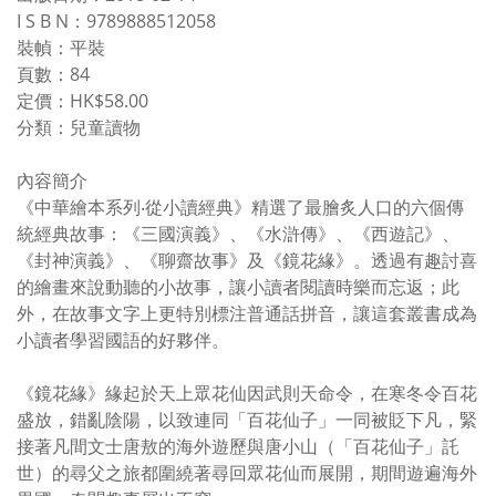
I S B N：9789888512058
裝幀：平裝
頁數：84
定價：HK$58.00
分類：兒童讀物
內容簡介
《中華繪本系列‧從小讀經典》精選了最膾炙人口的六個傳
統經典故事：《三國演義》、《水滸傳》、《西遊記》、
《封神演義》、《聊齋故事》及《鏡花緣》。透過有趣討喜
的繪畫來說動聽的小故事，讓小讀者閱讀時樂而忘返；此
外，在故事文字上更特別標注普通話拼音，讓這套叢書成為
小讀者學習國語的好夥伴。
《鏡花緣》緣起於天上眾花仙因武則天命令，在寒冬令百花
盛放，錯亂陰陽，以致連同「百花仙子」一同被貶下凡，緊
接著凡間文士唐敖的海外遊歷與唐小山（「百花仙子」託
世）的尋父之旅都圍繞著尋回眾花仙而展開，期間遊遍海外