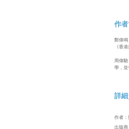
作者
鄭偉鳴
《香港
周偉馳
學，並
詳細
作者
：
出版商