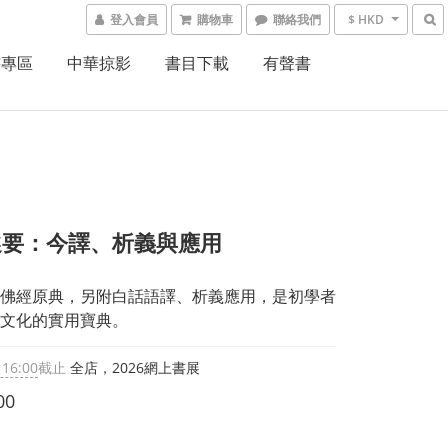
登入會員
購物車
聯絡我們
$ HKD
書專區
中華掠影
書目下載
有聲書
選要：今譯、析義與應用
佛經原典，另附白話語譯、析義應用，是初學者
文化的實用寶典。
 16:00
截止
全店，2026網上書展
00