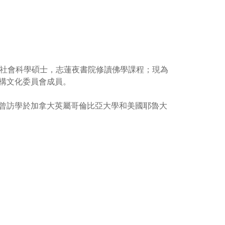
澳門大學社會科學碩士，志蓮夜書院修讀佛學課程；現為
構文化委員會成員。
曾訪學於加拿大英屬哥倫比亞大學和美國耶魯大