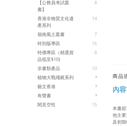
【公務員考試叢
8
書】
香港非物質文化遺
14
產系列
嶺南風土叢書
7
特別版專區
16
特價專區（精選貨
8
品低至$10)
非書類產品
10
商品
植物大戰殭屍系列
藝文香港
內容
有聲書
閱見空性
15
本書節
他主要
及初階