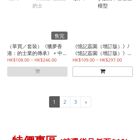
售完
（單買／套裝）《獵夢香
《憶記荔園（增訂版）》/
港：的士業的傳承》 + 中華
《憶記荔園（增訂版）》
書局 X TINY 限量版電鍍紅
+Tiny 荔園中巴巴士模型
HK$108.00 ~ HK$246.00
HK$109.00 ~ HK$297.00
的士
1
2
3
»