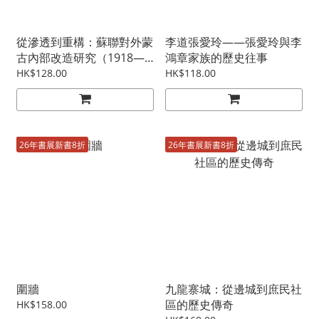
從滲透到重構：蘇聯對外蒙
李道張愛玲——張愛玲與李
古內部改造研究（1918—
鴻章家族的歷史往事
1946）
HK$128.00
HK$118.00
26年書展新書8折
26年書展新書8折
圍牆
九龍寨城：從邊城到庶民社
區的歷史傳奇
HK$158.00