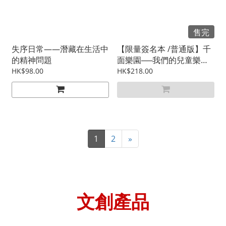
售完
失序日常——潛藏在生活中
【限量簽名本 /普通版】千
的精神問題
面樂園──我們的兒童樂園
（普通版）
HK$98.00
HK$218.00
1
2
»
文創
產品