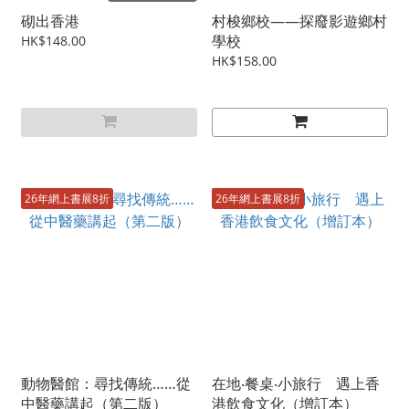
砌出香港
村梭鄉校——探廢影遊鄉村
學校
HK$148.00
HK$158.00
26年網上書展8折
26年網上書展8折
動物醫館：尋找傳統……從
在地‧餐桌‧小旅行 遇上香
中醫藥講起（第二版）
港飲食文化（增訂本）