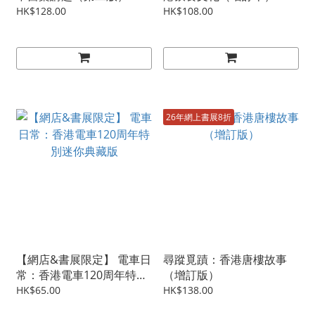
HK$128.00
HK$108.00
26年網上書展8折
【網店&書展限定】 電車日
尋蹤覓蹟：香港唐樓故事
常：香港電車120周年特別
（增訂版）
迷你典藏版
HK$65.00
HK$138.00