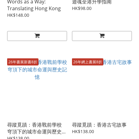
Words as a Way:
遊魂全港升學指南
Translating Hong Kong
HK$98.00
HK$148.00
26年書展新書8折
26年網上書展8折
尋蹤覓蹟：香港戰前學校
尋蹤覓蹟：香港古宅故事
穹頂下的城市命運與歷史記
HK$138.00
憶
HK$138.00