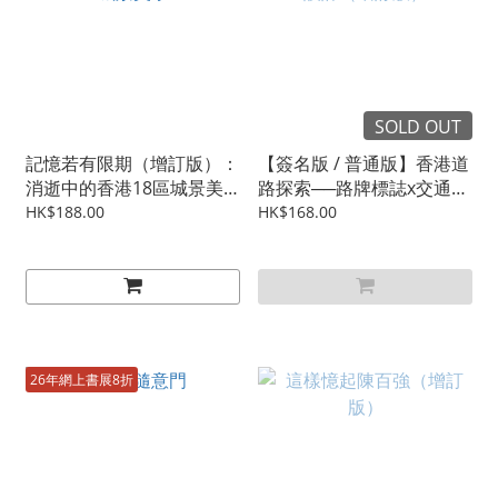
SOLD OUT
記憶若有限期（增訂版）：
【簽名版 / 普通版】香港道
消逝中的香港18區城景美
路探索──路牌標誌x交通設
學
計（增訂版）
HK$188.00
HK$168.00
26年網上書展8折