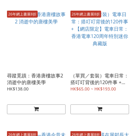
26年網上書展8折
26年網上書展8折
尋蹤覓蹟：香港唐樓故事2
（單買／套裝）電車日常：
消逝中的唐樓美學
搭叮叮背後的120件事 +
【網店限定】電車日常：香
HK$138.00
HK$65.00 ~ HK$193.00
港電車120周年特別迷你典
藏版
26年網上書展8折
26年網上書展8折