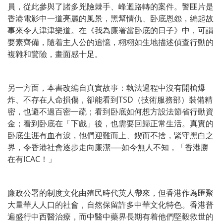
員，從此參與了諸多兇險棘手、峰迴路轉的案件。警匪片是
香港電影中一道亮麗的風景，黑幫情仇、卧底恩怨，編起故
事來令人津津樂道。在《我為廉署當卧底的日子》中，可謂
要素齊備，隨着主人公的追憶，栩栩如生地描述偵查行動的
複雜和驚險，畫面感十足。
另一方面，本書改編自真實故事：執法過程中沒有開槍爆
炸、不存在人命損傷，卻能看到TSD（技術服務部）裝備精
密，也避不過百密一疏；看到卧底如何想方設法節省行動資
金；看到卧底在「下戲」後，也需要回歸正常生活。真實的
卧底生涯有血有淚，他們迎難而上、鍥而不捨，緊守黑白之
界，令香港社會逐步走向廉潔──如今無人不知，「香港勝
在有ICAC！」
廉政公署的制度文化由殖民時代英人帶來，但香港作為匯聚
大量華人人口的社會，自然保留許多中華文化特色。香港普
遍盛行中西醫治療，而中醫中藥界長期有着他們堅毅救世的