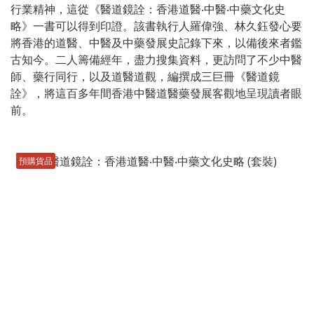
行業精神，這從《醫道鏡詮：香港道醫‧中醫‧中藥文化史
略》一書可以得到印證。該書執行人羅偉強、林久鈺發心要
將香港的道醫、中醫及中藥發展史記錄下來，以備後來者鑑
古知今。二人籌備經年，盡力搜集資料，更訪問了不少中醫
師、藥行同行，以及道醫道觀，編撰成三巨冊《醫道鏡
詮》，將這百多年間香港中醫道醫藥發展客觀地呈現讀者眼
前。
預購貨品