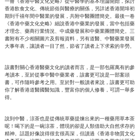
一冊《香港中醫文化史略》從中醫學的基本理論開始，探討
香港飲食文化、傳統節俗與醫療的關係，另詳述香港開埠初
期到千禧年間中醫業的發展，共附中醫團體簡史。最後一卷
《香港中藥文化史略》細說香港中藥業的發展，當中包括藥
才理念、藥商行業情況、中成藥發展和中藥業團體簡史。三
書附有不少相關圖片及剪報資料，另有道醫、中醫藥業發展
大事年表，讓讀者一目了然，節省了讀者上下求索的辛勞。
該書對關心香港醫藥文化的讀者而言，是一部包羅萬有的參
考讀本，至於從事中醫中藥業者，該書更可說是一部案頭
書，可作隨時參考之用。至於對一般讀者來說，該書更可助
你了解香港道醫國醫知識，豐富你的個人修養，可謂一舉多
得。
說到中醫，涼茶也是從傳統草藥提煉出來的一種藥用草本茶
呢！喝下的是一碗涼茶，體現的卻是人類借助大自然求存的
精神。話題好像說得很玄很高深，但讀過《香港非物質文化