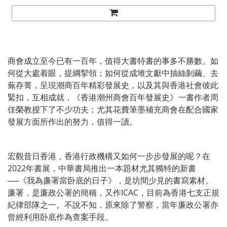
商會成立至今已有一百年，值得大書特書的事多不勝數。如
何從大處着眼，提綱挈領；如何從成堆文獻中抽絲剝繭、去
蕪存菁，呈現潮商百年精彩發展史，以及其與香港社會彼此
緊扣，互相成就，《香港潮州商會百年發展史》一書作者周
佳榮教授下了不少功夫；尤其花費筆墨補充商會在配合國家
發展方面所作出的努力，值得一讀。
宏觀昔日香港，香港行政機構又如何一步步發展的呢？在
2022年書展，中華書局推出一本題材尤其獨特的新書
──《我為廉署當卧底的日子》，是坊間少見的書寫素材。
廉署，是廉政公署的簡稱，又作ICAC，目前為香港七支正規
紀律部隊之一。不說不知，原來除了警察，當年廉政公署亦
曾經利用卧底作為查案手段。