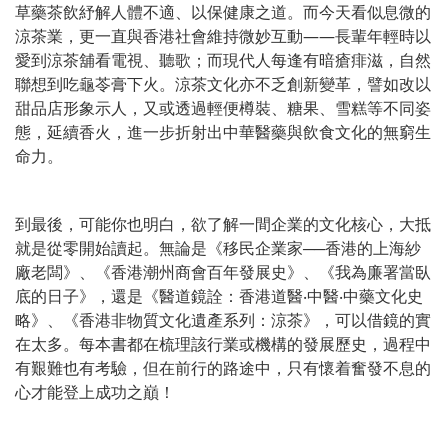
草藥茶飲紓解人體不適、以保健康之道。而今天看似息微的
涼茶業，更一直與香港社會維持微妙互動——長輩年輕時以
愛到涼茶舖看電視、聽歌；而現代人每逢有暗瘡痱滋，自然
聯想到吃龜苓膏下火。涼茶文化亦不乏創新變革，譬如改以
甜品店形象示人，又或透過輕便樽裝、糖果、雪糕等不同姿
態，延續香火，進一步折射出中華醫藥與飲食文化的無窮生
命力。
到最後，可能你也明白，欲了解一間企業的文化核心，大抵
就是從零開始讀起。無論是《移民企業家──香港的上海紗
廠老闆》、《香港潮州商會百年發展史》、《我為廉署當臥
底的日子》，還是《醫道鏡詮：香港道醫‧中醫‧中藥文化史
略》、《香港非物質文化遺產系列：涼茶》，可以借鏡的實
在太多。每本書都在梳理該行業或機構的發展歷史，過程中
有艱難也有考驗，但在前行的路途中，只有懷着奮發不息的
心才能登上成功之巔！