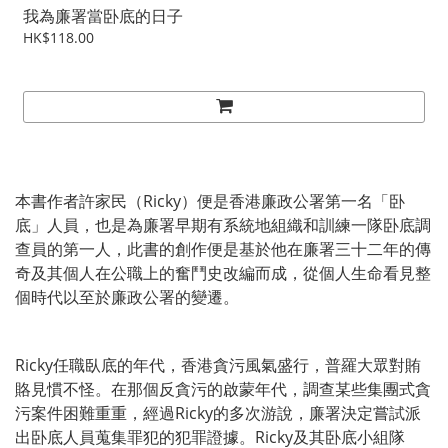
我為廉署當卧底的日子
HK$118.00
本書作者許家民（Ricky）便是香港廉政公署第一名「卧
底」人員，也是為廉署早期有系統地組織和訓練一隊卧底調
查員的第一人，此書的創作便是基於他在廉署三十二年的傳
奇及其個人在公職上的奮鬥史改編而成，從個人生命看見整
個時代以至於廉政公署的變遷。
Ricky任職臥底的年代，香港貪污風氣盛行，普羅大眾對賄
賂見慣不怪。在那個反貪污的啟蒙年代，調查某些集團式貪
污案件困難重重，經過Ricky的多次游說，廉署決定嘗試派
出卧底人員蒐集罪犯的犯罪證據。Ricky及其卧底小組隊