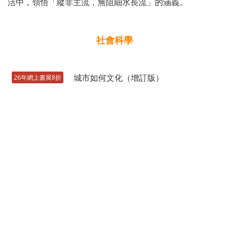
活中，領悟「縱非主流，無阻細水長流」的涵義。
社會科學
26年網上書展8折