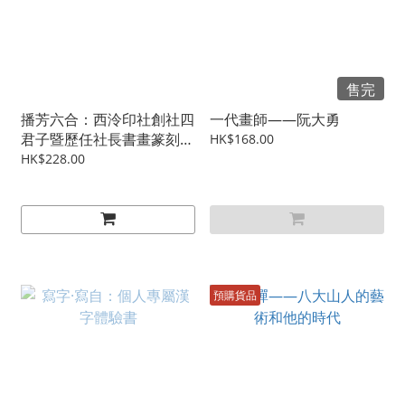
售完
播芳六合：西泠印社創社四
一代畫師——阮大勇
君子暨歷任社長書畫篆刻作
HK$168.00
品集
HK$228.00
預購貨品