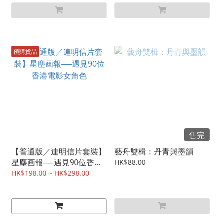
預購貨品
售完
【普通版／連明信片套裝】
藝舟雙楫：丹青與墨韻
星塵画報──遇見90位香港
HK$88.00
電影女角色
HK$198.00 ~ HK$298.00