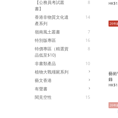
【公務員考試叢
8
HK$1
書】
香港非物質文化遺
14
產系列
26年
嶺南風土叢書
7
特別版專區
16
特價專區（精選貨
8
品低至$10)
非書類產品
10
植物大戰殭屍系列
藝術
錄
藝文香港
HK$1
有聲書
閱見空性
15
26年