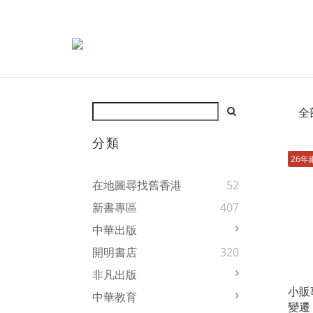
全
分類
26年
在地圖尋找舊香港
52
新書專區
407
中華出版
開明書店
320
非凡出版
小販
中華教育
變遷