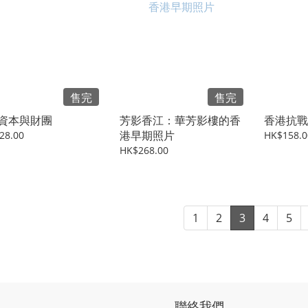
售完
售完
資本與財團
芳影香江：華芳影樓的香
香港抗戰
港早期照片
28.00
HK$158.0
HK$268.00
1
2
3
4
5
聯絡我們