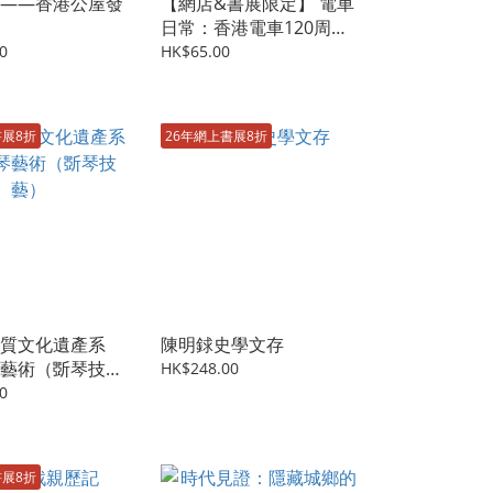
——香港公屋發
【網店&書展限定】 電車
日常：香港電車120周年
特別迷你典藏版
0
HK$65.00
書展8折
26年網上書展8折
質文化遺產系
陳明銶史學文存
藝術（斲琴技
HK$248.00
0
書展8折