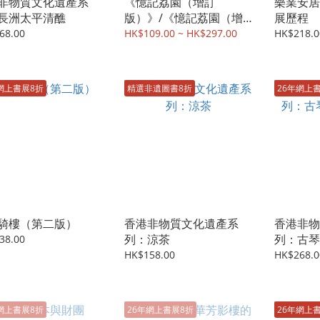
非物質文化遺產系
《憶記荔園（增訂
樂業安居
長洲太平清醮
版）》/《憶記荔園（增
展歷程
訂版）》+Tiny 荔園中巴
68.00
HK$109.00 ~ HK$297.00
HK$218.0
巴士模型
網上書展8折
精選非遺圖書8折
26年網上
騎樓（第二版）
香港非物質文化遺產系
香港非物
列：涼茶
列：古琴
38.00
藝）
HK$158.00
HK$268.0
網上書展8折
26年網上書展8折
26年網上