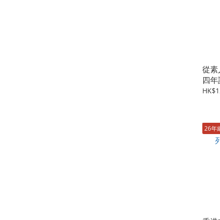
從素
四年
HK$1
26年