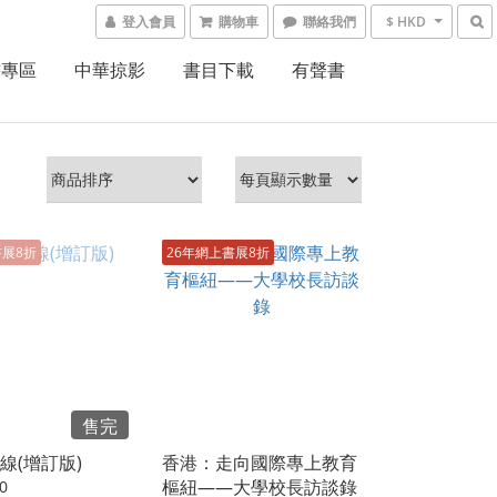
登入會員
購物車
聯絡我們
$ HKD
書專區
中華掠影
書目下載
有聲書
書展8折
26年網上書展8折
售完
線(增訂版)
香港：走向國際專上教育
樞紐——大學校長訪談錄
0