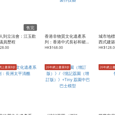
售完
人到立法會：江玉歡
香港非物質文化遺產系
城市地標
議員歷程
列：香港中式長衫和裙褂
西式建築
製作技藝
28.00
HK$168.00
HK$128.0
網上書展8折
26年網上書展8折
26年網上